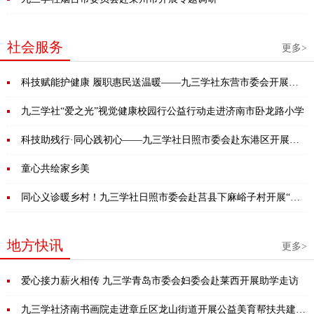
社会服务
更多>
科技赋能护健康 履职惠民送温暖——九三学社东营市委会开展公
益体检暨名医义诊活动
九三学社“爱之光”视觉健康校园行公益行动走进济南市卧龙路小学
科技助残行·同心践初心——九三学社日照市委会赴东港区开展助
残专项活动
童心共绘家乡美
同心义诊暖乡村！九三学社日照市委会赴莒县下麻峪子村开展“同
心·健康行”活动
地方快讯
更多>
爱心接力薪火相传 九三学青岛市委会妇委会赴莱西开展助学走访
九三学社济南书画院走进章丘区龙山街道开展公益美育帮扶共建活