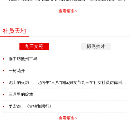
发展研讨活动
查看更多>
社员天地
九三文苑
撷秀拾才
雨中访徽州古城
一树花开
泥土的火焰——记丙午“三八”国际妇女节九三学社女社员访德州黑
陶文化园
三月里的绽放
姜宏杰：《古镇和顺行》
查看更多>