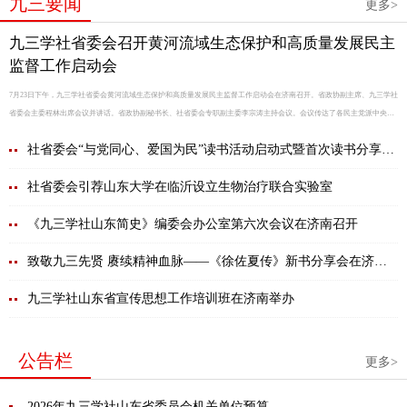
九三要闻
更多>
九三学社省委会召开黄河流域生态保护和高质量发展民主
监督工作启动会
7月23日下午，九三学社省委会黄河流域生态保护和高质量发展民主监督工作启动会在济南召开。省政协副主席、九三学社
省委会主委程林出席会议并讲话。省政协副秘书长、社省委会专职副主委李宗涛主持会议。会议传达了各民主党派中央、
无党派人士长江生态环境保护民主监督总结暨黄河流域生态保护和高质量发展民主监督工作启动
社省委会“与党同心、爱国为民”读书活动启动式暨首次读书分享会
举行
社省委会引荐山东大学在临沂设立生物治疗联合实验室
《九三学社山东简史》编委会办公室第六次会议在济南召开
致敬九三先贤 赓续精神血脉——《徐佐夏传》新书分享会在济南
举行
九三学社山东省宣传思想工作培训班在济南举办
公告栏
更多>
2026年九三学社山东省委员会机关单位预算