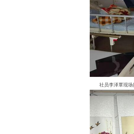
社员李泽覃现场