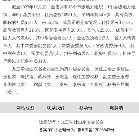
截至2023年12月底，全省共有16个市级地方组织，1个县级地方组
织，468个基层组织，社员总数10901人。平均年龄54.6岁，具有高级
职称的社员6137人，占56.3%。成员界别分布情况：科技界占31.6%，
高等教育界占21.6%，医药卫生界占20.9%，其他占25.9%。成员中全
国人大代表4人，其中常委会委员1人；全国政协委员2人。省人大代表
16人，其中常委会副主任1人，常委会委员 6人；省政协委员61人，其
中副主席1人，常委会委员7人。担任副省级以上职务社员2人，担任厅
局级以上职务社员34人。
九三学社山东省委员会现为第八届委员会，历任主委是徐眉生、
王祖农、陈抗甫、蔡秋芳、王随莲，现任主委程林，副主委王玉志、
李国琳（女）、刘霞（女）、秦松、李宗涛、金祖权，秘书长岳鹏
（女）。
网站地图
联系我们
移动端
电脑端
版权所有：九三学社山东省委员会
备案/许可证编号为: 鲁ICP备12026643号