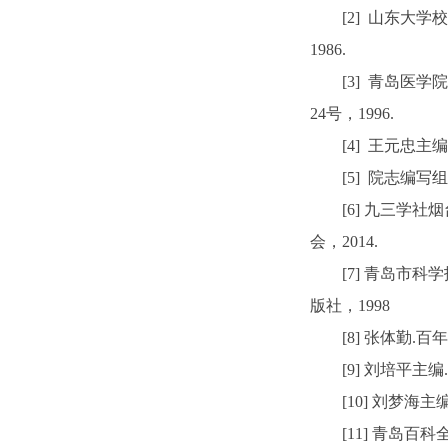
[2] 山东大学
1986.
[3] 青岛医学
24号，1996.
[4] 王元忠主
[5] 院志编写
[6] 九三学社
会，2014.
[7] 青岛市
版社，1998
[8] 张体勤.
[9] 刘培平主
[10] 刘梦海
[11] 青岛百