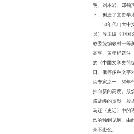
明、刘本岩、郑鹤
下，创造了文史学
50年代山大中
员）等主编《中国
教委统编教材一等奖
高亨、黄孝纾选注《
的《中国文学史简
日、俄等多种文字
尖专家之一，50年
推向新的高度。殷
路蓝缕的贡献。殷
马迁〈史记〉中的
己的独到见解。由
毫不逊色。