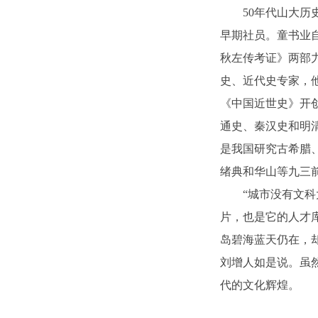
50年代山大
早期社员。童书业
秋左传考证》两部
史、近代史专家，
《中国近世史》开
通史、秦汉史和明
是我国研究古希腊
绪典和华山等九三
“城市没有文
片，也是它的人才库
岛碧海蓝天仍在，
刘增人如是说。虽
代的文化辉煌。